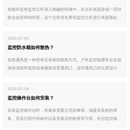
热镀锌是将监控立杆浸入熔融的锌液中，在立杆表面形成一层锌
铁合金层和纯锌层。这个过程首先要对监控立杆进行表面预处
理，包括脱脂、酸洗、水洗等步骤，去除表面的油污、铁锈和氧
化皮等杂质，使表面清洁。然后将处理后的立杆浸入温度约440-
2025-07-04
460℃的锌液中，锌液会与钢铁表面发生反应，形成紧密结合的
监控防水箱如何散热？
锌铁合金层，其外层是纯锌层。
自然通风是一种简单且有效的散热方式。户外监控箱通常会在箱
体的顶部和底部或者侧面设置通风口。这些通风口的位置设计是
有讲究的，一般会利用热空气上升的原理，将进气口设置在箱体
底部或侧面较低位置，而出气口设置在顶部或侧面较高位置。
2025-07-04
监控操作台如何安装？
安装监控操作台时，有诸多需要注意的事项，涵盖安装前的准
备、安装过程中的操作以及安装后的检查等方面，长沙监控操作
台厂家工作人员介绍具体如下：