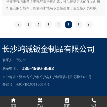
拼接电视墙由多个电视屏幕拼接而成，可以提供更大的显示面积
和更高的分辨率，能够清晰地展示监控画面，使监控人员可以更
整体、细致地观察监控场景，不放过任何细节。
‹
1
2
3
4
5
6
›
联系人：万先生
135-4966-8582
联系电话：
企业地址：湖南省长沙市长沙县安沙镇谭坊村黄泥咀组499号
备案号：湘ICP备16011608号-1
首页
产品
留言
电话